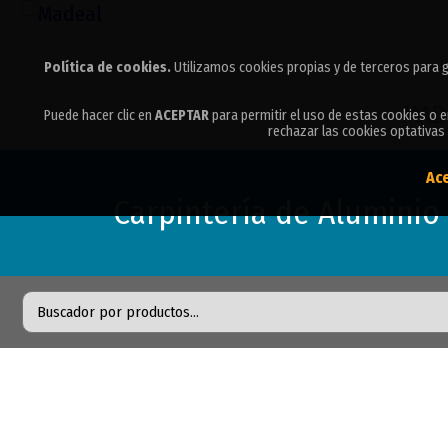
Política de cookies.
Política de cookies.
Utilizamos cookies propias y de terceros para g
Utilizamos cookies propias y de terceros para g
MAD
Puede hacer clic en
Puede hacer clic en
ACEPTAR
ACEPTAR
para permitir el uso de estas cookies o 
para permitir el uso de estas cookies o 
rechazar las cookies optativas 
rechazar las cookies optativas 
Ac
Ac
Carpintería de Aluminio 