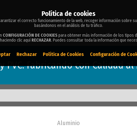
Política de cookies
Política de cookies
arantizar el correcto funcionamiento de la web, recoger información sobre su
arantizar el correcto funcionamiento de la web, recoger información sobre su
basándonos en el análisis de tu tráfico.
basándonos en el análisis de tu tráfico.
EAL
PRODUCTOS
TRABAJOS
ACTUALIDA
en
en
CONFIGURACIÓN DE COOKIES
CONFIGURACIÓN DE COOKIES
para obtener más información de los tipos d
para obtener más información de los tipos d
haciendo clic aquí
haciendo clic aquí
RECHAZAR
RECHAZAR
. Puedes consultar toda la información que nece
. Puedes consultar toda la información que nece
eptar
eptar
Rechazar
Rechazar
Política de Cookies
Política de Cookies
Configuración de Coo
Configuración de Coo
y PVC. Fabricando con Calidad al 
Aluminio