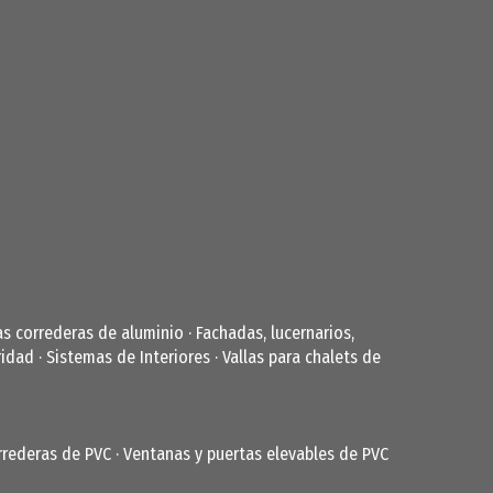
as correderas de aluminio
·
Fachadas, lucernarios,
ridad
·
Sistemas de Interiores
·
Vallas para chalets de
rrederas de PVC
·
Ventanas y puertas elevables de PVC