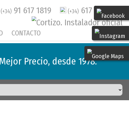
91 617 1819
617 44 35 07
(+34)
(+34)
D
CONTACTO
Mejor Precio, desde 1978.